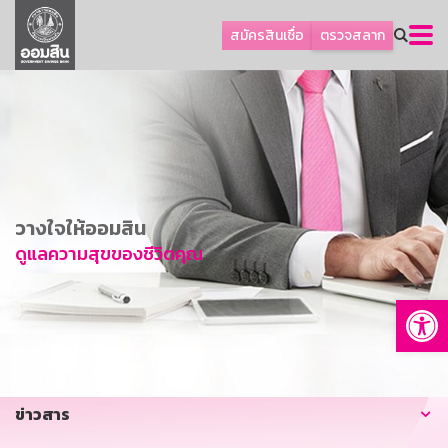
ลูกค้าธุรกิจ
สมัครสินเชื่อ
ตรวจสลาก
ลูกค้าผู้ประกอบรายย่อย
โปรโมชัน
ออมเพื่อสุข
เกี่ยวกับธนาคาร
การพัฒนาที่ยั่งยืน
วางใจให้ออมสิน
ข่าวสาร
ดูแลความสุขของชีวิตคุณ
บริการทางการเงิน
Op
อื่นๆ
ติดต่อเรา
บริการออนไลน์
ข่าวสาร
TH
EN
GSB Society