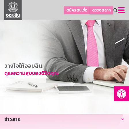
ลูกค้าธุรกิจ
สมัครสินเชื่อ
ตรวจสลาก
ลูกค้าผู้ประกอบรายย่อย
โปรโมชัน
ออมเพื่อสุข
เกี่ยวกับธนาคาร
การพัฒนาที่ยั่งยืน
วางใจให้ออมสิน
ข่าวสาร
ดูแลความสุขของชีวิตคุณ
บริการทางการเงิน
Op
อื่นๆ
ติดต่อเรา
บริการออนไลน์
ข่าวสาร
TH
EN
GSB Society