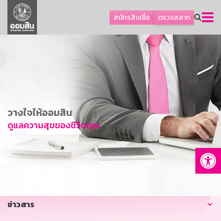
ลูกค้าธุรกิจ
สมัครสินเชื่อ
ตรวจสลาก
ลูกค้าผู้ประกอบรายย่อย
โปรโมชัน
ออมเพื่อสุข
เกี่ยวกับธนาคาร
การพัฒนาที่ยั่งยืน
วางใจให้ออมสิน
ข่าวสาร
ดูแลความสุขของชีวิตคุณ
บริการทางการเงิน
Op
อื่นๆ
ติดต่อเรา
บริการออนไลน์
ข่าวสาร
TH
EN
GSB Society