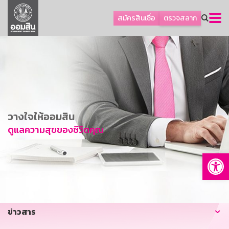
ลูกค้าธุรกิจ
สมัครสินเชื่อ
ตรวจสลาก
ลูกค้าผู้ประกอบรายย่อย
โปรโมชัน
ออมเพื่อสุข
เกี่ยวกับธนาคาร
การพัฒนาที่ยั่งยืน
วางใจให้ออมสิน
ข่าวสาร
ดูแลความสุขของชีวิตคุณ
บริการทางการเงิน
Op
อื่นๆ
ติดต่อเรา
บริการออนไลน์
ข่าวสาร
TH
EN
GSB Society