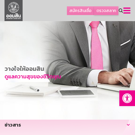
ลูกค้าธุรกิจ
สมัครสินเชื่อ
ตรวจสลาก
ลูกค้าผู้ประกอบรายย่อย
โปรโมชัน
ออมเพื่อสุข
เกี่ยวกับธนาคาร
การพัฒนาที่ยั่งยืน
วางใจให้ออมสิน
ข่าวสาร
ดูแลความสุขของชีวิตคุณ
บริการทางการเงิน
Op
อื่นๆ
ติดต่อเรา
บริการออนไลน์
ข่าวสาร
TH
EN
GSB Society