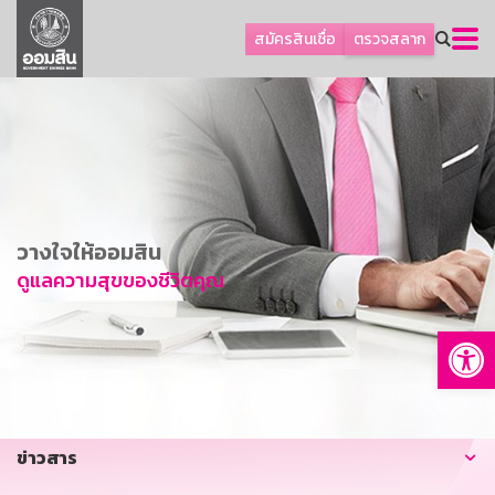
ลูกค้าธุรกิจ
สมัครสินเชื่อ
ตรวจสลาก
ลูกค้าผู้ประกอบรายย่อย
โปรโมชัน
ออมเพื่อสุข
เกี่ยวกับธนาคาร
การพัฒนาที่ยั่งยืน
วางใจให้ออมสิน
ข่าวสาร
ดูแลความสุขของชีวิตคุณ
บริการทางการเงิน
Op
อื่นๆ
ติดต่อเรา
บริการออนไลน์
ข่าวสาร
TH
EN
GSB Society