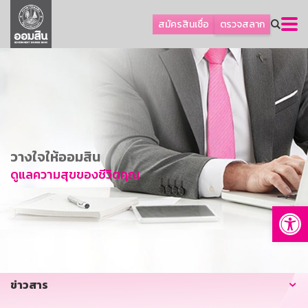
ลูกค้าธุรกิจ
สมัครสินเชื่อ
ตรวจสลาก
ลูกค้าผู้ประกอบรายย่อย
โปรโมชัน
ออมเพื่อสุข
เกี่ยวกับธนาคาร
การพัฒนาที่ยั่งยืน
วางใจให้ออมสิน
ข่าวสาร
ดูแลความสุขของชีวิตคุณ
บริการทางการเงิน
Op
อื่นๆ
ติดต่อเรา
บริการออนไลน์
ข่าวสาร
TH
EN
GSB Society