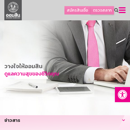
ลูกค้าธุรกิจ
สมัครสินเชื่อ
ตรวจสลาก
ลูกค้าผู้ประกอบรายย่อย
โปรโมชัน
ออมเพื่อสุข
เกี่ยวกับธนาคาร
การพัฒนาที่ยั่งยืน
วางใจให้ออมสิน
ข่าวสาร
ดูแลความสุขของชีวิตคุณ
บริการทางการเงิน
Op
อื่นๆ
ติดต่อเรา
บริการออนไลน์
ข่าวสาร
TH
EN
GSB Society