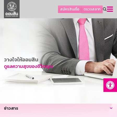
ลูกค้าธุรกิจ
สมัครสินเชื่อ
ตรวจสลาก
ลูกค้าผู้ประกอบรายย่อย
โปรโมชัน
ออมเพื่อสุข
เกี่ยวกับธนาคาร
การพัฒนาที่ยั่งยืน
วางใจให้ออมสิน
ข่าวสาร
ดูแลความสุขของชีวิตคุณ
บริการทางการเงิน
Op
อื่นๆ
ติดต่อเรา
บริการออนไลน์
ข่าวสาร
TH
EN
GSB Society