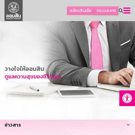
ลูกค้าธุรกิจ
สมัครสินเชื่อ
ตรวจสลาก
ลูกค้าผู้ประกอบรายย่อย
โปรโมชัน
ออมเพื่อสุข
เกี่ยวกับธนาคาร
การพัฒนาที่ยั่งยืน
วางใจให้ออมสิน
ข่าวสาร
ดูแลความสุขของชีวิตคุณ
บริการทางการเงิน
Op
อื่นๆ
ติดต่อเรา
บริการออนไลน์
ข่าวสาร
TH
EN
GSB Society