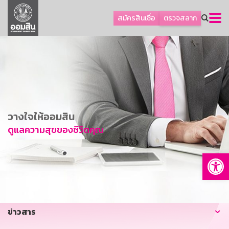
ลูกค้าธุรกิจ
สมัครสินเชื่อ
ตรวจสลาก
ลูกค้าผู้ประกอบรายย่อย
โปรโมชัน
ออมเพื่อสุข
เกี่ยวกับธนาคาร
การพัฒนาที่ยั่งยืน
วางใจให้ออมสิน
ข่าวสาร
ดูแลความสุขของชีวิตคุณ
บริการทางการเงิน
Op
อื่นๆ
ติดต่อเรา
บริการออนไลน์
ข่าวสาร
TH
EN
GSB Society