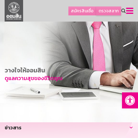
ลูกค้าธุรกิจ
สมัครสินเชื่อ
ตรวจสลาก
ลูกค้าผู้ประกอบรายย่อย
โปรโมชัน
ออมเพื่อสุข
เกี่ยวกับธนาคาร
การพัฒนาที่ยั่งยืน
วางใจให้ออมสิน
ข่าวสาร
ดูแลความสุขของชีวิตคุณ
บริการทางการเงิน
Op
อื่นๆ
ติดต่อเรา
บริการออนไลน์
ข่าวสาร
TH
EN
GSB Society