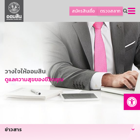
ลูกค้าธุรกิจ
สมัครสินเชื่อ
ตรวจสลาก
ลูกค้าผู้ประกอบรายย่อย
โปรโมชัน
ออมเพื่อสุข
เกี่ยวกับธนาคาร
การพัฒนาที่ยั่งยืน
วางใจให้ออมสิน
ข่าวสาร
ดูแลความสุขของชีวิตคุณ
บริการทางการเงิน
Op
อื่นๆ
ติดต่อเรา
บริการออนไลน์
ข่าวสาร
TH
EN
GSB Society