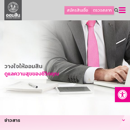
ลูกค้าธุรกิจ
สมัครสินเชื่อ
ตรวจสลาก
ลูกค้าผู้ประกอบรายย่อย
โปรโมชัน
ออมเพื่อสุข
เกี่ยวกับธนาคาร
การพัฒนาที่ยั่งยืน
วางใจให้ออมสิน
ข่าวสาร
ดูแลความสุขของชีวิตคุณ
บริการทางการเงิน
Op
อื่นๆ
ติดต่อเรา
บริการออนไลน์
ข่าวสาร
TH
EN
GSB Society