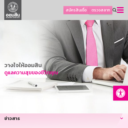
ลูกค้าธุรกิจ
สมัครสินเชื่อ
ตรวจสลาก
ลูกค้าผู้ประกอบรายย่อย
โปรโมชัน
ออมเพื่อสุข
เกี่ยวกับธนาคาร
การพัฒนาที่ยั่งยืน
วางใจให้ออมสิน
ข่าวสาร
ดูแลความสุขของชีวิตคุณ
บริการทางการเงิน
Op
อื่นๆ
ติดต่อเรา
บริการออนไลน์
ข่าวสาร
TH
EN
GSB Society