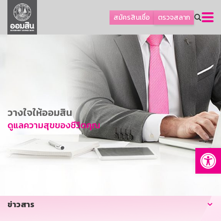
ลูกค้าธุรกิจ
สมัครสินเชื่อ
ตรวจสลาก
ลูกค้าผู้ประกอบรายย่อย
โปรโมชัน
ออมเพื่อสุข
เกี่ยวกับธนาคาร
การพัฒนาที่ยั่งยืน
วางใจให้ออมสิน
ข่าวสาร
ดูแลความสุขของชีวิตคุณ
บริการทางการเงิน
Op
อื่นๆ
ติดต่อเรา
บริการออนไลน์
ข่าวสาร
TH
EN
GSB Society