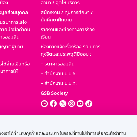
วข้อง
สาขา / จุดให้บริการ
อมูลส่วนบุคคล
สมัครงาน / ทุนการศึกษา /
นักศึกษาฝึกงาน
านธนาคารแห่ง
ายมือชื่อกำกับ
รายงานและช่องทางการร้อง
าคารออมสิน
เรียน
ุญาตผู้ขาย
ช่องทางแจ้งเรื่องร้องเรียน การ
ทุจริตและประพฤติมิชอบ :
ใช้จ่ายเงินหรือ
- ธนาคารออมสิน
นาคารให้
- สำนักงาน ป.ป.ช.
- สำนักงาน ป.ป.ท.
GSB Society :
ะบบเน็ตเมล
ราได้ที่ "แถบคุกกี้” แต่ละประเภท ในกรณีที่ท่านไม่ทำการเลือกจะถือว่าท่าน