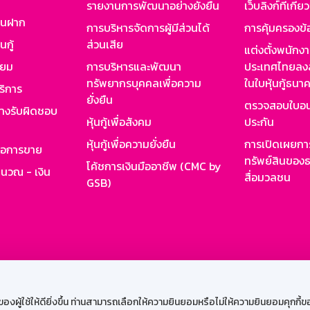
รายงานการพัฒนาอย่างยั่งยืน
เว็บลิงก์ที่เกี่ย
งินฝาก
การบริหารจัดการผู้มีส่วนได้
การคุ้มครองข้
นกู้
ส่วนเสีย
แต่งตั้งพนักง
ียม
การบริหารและพัฒนา
ประเทศไทยลงล
ทรัพยากรบุคคลเพื่อความ
ในใบหุ้นกู้ธน
ริการ
ยั่งยืน
ตรวจสอบใบอน
ย่างรับผิดชอบ
หุ้นกู้เพื่อสังคม
ประกัน
หุ้นกู้เพื่อความยั่งยืน
การเปิดเผยการ
รอการขาย
ทรัพย์สินของธ
โค้ชการเงินมืออาชีพ (CMC by
ำนวณ - เงิน
สื่อมวลชน
GSB)
กงาน
Web HR
GSB Wisdom
M-Search
เข้าสู่ร
ผู้ใช้ให้ดียิ่งขึ้น ท่านสามารถเลือกให้ความยินยอมหรือไม่ให้ความยินยอมคุกกี้ของเ