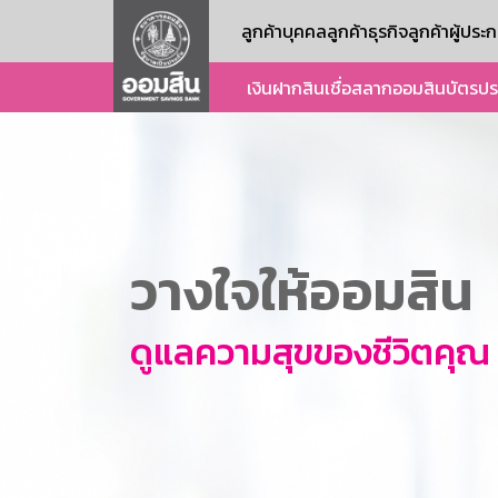
ลูกค้าบุคคล
ลูกค้าธุรกิจ
ลูกค้าผู้ปร
เงินฝาก
สินเชื่อ
สลากออมสิน
บัตร
ปร
วางใจให้ออมสิน
ดูแลความสุขของชีวิตคุณ