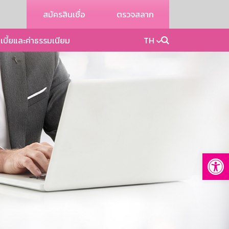
สมัครสินเชื่อ
ตรวจสลาก
เบี้ยและค่าธรรมเนียม
TH
Op