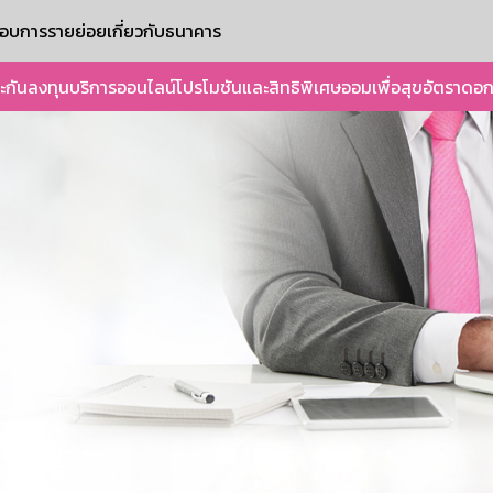
ะกอบการรายย่อย
เกี่ยวกับธนาคาร
ะกัน
ลงทุน
บริการออนไลน์
โปรโมชันและสิทธิพิเศษ
ออมเพื่อสุข
อัตราดอก