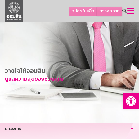
ลูกค้าธุรกิจ
สมัครสินเชื่อ
ตรวจสลาก
ลูกค้าผู้ประกอบรายย่อย
โปรโมชัน
ออมเพื่อสุข
เกี่ยวกับธนาคาร
การพัฒนาที่ยั่งยืน
วางใจให้ออมสิน
ข่าวสาร
ดูแลความสุขของชีวิตคุณ
บริการทางการเงิน
Op
อื่นๆ
ติดต่อเรา
บริการออนไลน์
ข่าวสาร
TH
EN
GSB Society