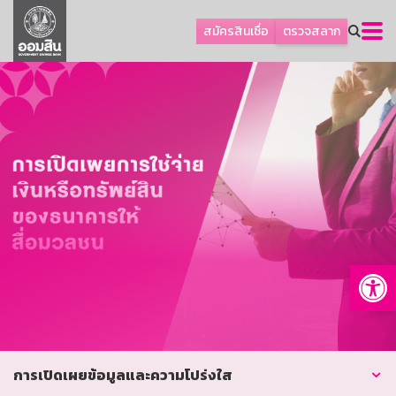
ลูกค้าธุรกิจ
สมัครสินเชื่อ
ตรวจสลาก
ลูกค้าผู้ประกอบรายย่อย
โปรโมชัน
ออมเพื่อสุข
เกี่ยวกับธนาคาร
การพัฒนาที่ยั่งยืน
ข่าวสาร
บริการทางการเงิน
Op
อื่นๆ
ติดต่อเรา
บริการออนไลน์
TH
EN
การเปิดเผยข้อมูลและความโปร่งใส
GSB Society