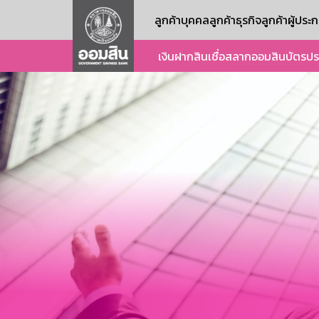
ลูกค้าบุคคล
ลูกค้าธุรกิจ
ลูกค้าผู้ปร
เงินฝาก
สินเชื่อ
สลากออมสิน
บัตร
ปร