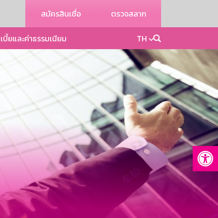
สมัครสินเชื่อ
ตรวจสลาก
เบี้ยและค่าธรรมเนียม
TH
Op