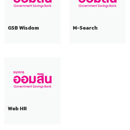
GSB Wisdom
M-Search
Web HR