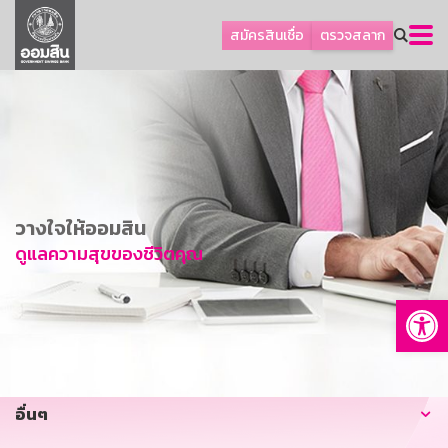
ลูกค้าธุรกิจ
สมัครสินเชื่อ
ตรวจสลาก
ลูกค้าผู้ประกอบรายย่อย
โปรโมชัน
ออมเพื่อสุข
เกี่ยวกับธนาคาร
การพัฒนาที่ยั่งยืน
วางใจให้ออมสิน
ข่าวสาร
ดูแลความสุขของชีวิตคุณ
บริการทางการเงิน
Op
อื่นๆ
ติดต่อเรา
บริการออนไลน์
อื่นๆ
TH
EN
GSB Society