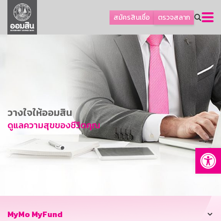
ลูกค้าธุรกิจ
สมัครสินเชื่อ
ตรวจสลาก
ลูกค้าผู้ประกอบรายย่อย
โปรโมชัน
ออมเพื่อสุข
เกี่ยวกับธนาคาร
การพัฒนาที่ยั่งยืน
วางใจให้ออมสิน
ข่าวสาร
ดูแลความสุขของชีวิตคุณ
บริการทางการเงิน
Op
อื่นๆ
ติดต่อเรา
บริการออนไลน์
TH
EN
MyMo MyFund
GSB Society