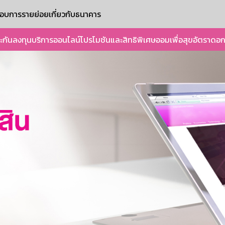
ะกอบการรายย่อย
เกี่ยวกับธนาคาร
ะกัน
ลงทุน
บริการออนไลน์
โปรโมชันและสิทธิพิเศษ
ออมเพื่อสุข
อัตราดอก