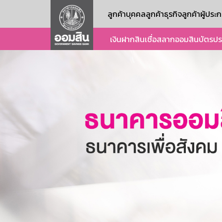
ลูกค้าบุคคล
ลูกค้าธุรกิจ
ลูกค้าผู้ปร
เงินฝาก
สินเชื่อ
สลากออมสิน
บัตร
ปร