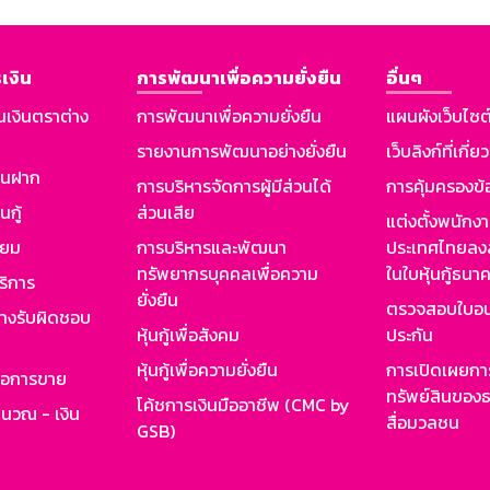
เงิน
การพัฒนาเพื่อความยั่งยืน
อื่นๆ
นเงินตราต่าง
การพัฒนาเพื่อความยั่งยืน
แผนผังเว็บไซต
รายงานการพัฒนาอย่างยั่งยืน
เว็บลิงก์ที่เกี่ย
งินฝาก
การบริหารจัดการผู้มีส่วนได้
การคุ้มครองข้
นกู้
ส่วนเสีย
แต่งตั้งพนักง
ียม
การบริหารและพัฒนา
ประเทศไทยลงล
ทรัพยากรบุคคลเพื่อความ
ในใบหุ้นกู้ธน
ริการ
ยั่งยืน
ตรวจสอบใบอน
ย่างรับผิดชอบ
หุ้นกู้เพื่อสังคม
ประกัน
หุ้นกู้เพื่อความยั่งยืน
การเปิดเผยการ
รอการขาย
ทรัพย์สินของธ
โค้ชการเงินมืออาชีพ (CMC by
ำนวณ - เงิน
สื่อมวลชน
GSB)