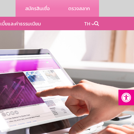
สมัครสินเชื่อ
ตรวจสลาก
เบี้ยและค่าธรรมเนียม
TH
Op