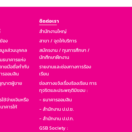
ติดต่อเรา
์
สำนักงานใหญ่
วข้อง
สาขา / จุดให้บริการ
อมูลส่วนบุคคล
สมัครงาน / ทุนการศึกษา /
นักศึกษาฝึกงาน
านธนาคารแห่ง
ายมือชื่อกำกับ
รายงานและช่องทางการร้อง
าคารออมสิน
เรียน
ุญาตผู้ขาย
ช่องทางแจ้งเรื่องร้องเรียน การ
ทุจริตและประพฤติมิชอบ :
ใช้จ่ายเงินหรือ
- ธนาคารออมสิน
นาคารให้
- สำนักงาน ป.ป.ช.
- สำนักงาน ป.ป.ท.
GSB Society :