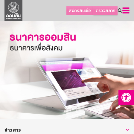
ลูกค้าธุรกิจ
สมัครสินเชื่อ
ตรวจสลาก
ลูกค้าผู้ประกอบรายย่อย
โปรโมชัน
ออมเพื่อสุข
เกี่ยวกับธนาคาร
การพัฒนาที่ยั่งยืน
ข่าวสาร
บริการทางการเงิน
Op
อื่นๆ
ติดต่อเรา
บริการออนไลน์
TH
EN
ข่าวสาร
GSB Society