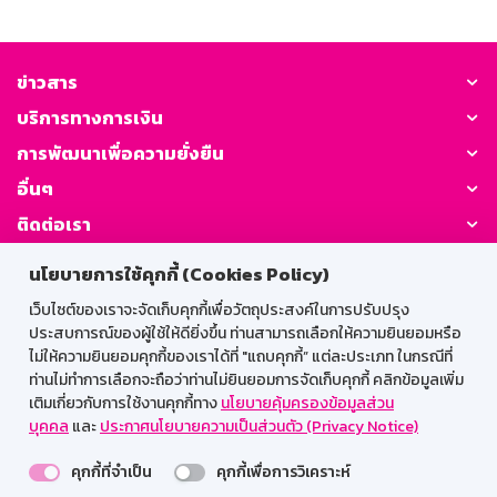
ข่าวสาร
บริการทางการเงิน
การพัฒนาเพื่อความยั่งยืน
อื่นๆ
ติดต่อเรา
นโยบายการใช้คุกกี้ (Cookies Policy)
GSB Society:
เว็บไซต์ของเราจะจัดเก็บคุกกี้เพื่อวัตถุประสงค์ในการปรับปรุง
ประสบการณ์ของผู้ใช้ให้ดียิ่งขึ้น ท่านสามารถเลือกให้ความยินยอมหรือ
ไม่ให้ความยินยอมคุกกี้ของเราได้ที่ "แถบคุกกี้” แต่ละประเภท ในกรณีที่
สำหรับพนักงาน
ท่านไม่ทำการเลือกจะถือว่าท่านไม่ยินยอมการจัดเก็บคุกกี้ คลิกข้อมูลเพิ่ม
เติมเกี่ยวกับการใช้งานคุกกี้ทาง
นโยบายคุ้มครองข้อมูลส่วน
Web HR
GSB Wisdom
M-Search
บุคคล
และ
ประกาศนโยบายความเป็นส่วนตัว (Privacy Notice)
เข้าสู่ระบบเน็ตเมล
คุกกี้ที่จำเป็น
คุกกี้เพื่อการวิเคราะห์