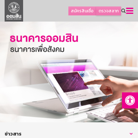
ลูกค้าธุรกิจ
สมัครสินเชื่อ
ตรวจสลาก
ลูกค้าผู้ประกอบรายย่อย
โปรโมชัน
ออมเพื่อสุข
เกี่ยวกับธนาคาร
การพัฒนาที่ยั่งยืน
ข่าวสาร
บริการทางการเงิน
Op
อื่นๆ
ติดต่อเรา
บริการออนไลน์
TH
EN
ข่าวสาร
GSB Society