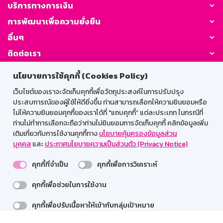
บริการทางการเงิน
การพัฒนาเพื่อความยั่งยืน
อื่นๆ
ติดต่อเรา
นโยบายการใช้คุกกี้ (Cookies Policy)
GSB Society:
เว็บไซต์ของเราจะจัดเก็บคุกกี้เพื่อวัตถุประสงค์ในการปรับปรุง
ประสบการณ์ของผู้ใช้ให้ดียิ่งขึ้น ท่านสามารถเลือกให้ความยินยอมหรือ
ไม่ให้ความยินยอมคุกกี้ของเราได้ที่ "แถบคุกกี้” แต่ละประเภท ในกรณีที่
สำหรับพนักงาน
ท่านไม่ทำการเลือกจะถือว่าท่านไม่ยินยอมการจัดเก็บคุกกี้ คลิกข้อมูลเพิ่ม
เติมเกี่ยวกับการใช้งานคุกกี้ทาง
นโยบายคุ้มครองข้อมูลส่วน
Web HR
GSB Wisdom
M-Search
บุคคล
และ
ประกาศนโยบายความเป็นส่วนตัว (Privacy Notice)
เข้าสู่ระบบเน็ตเมล
คุกกี้ที่จำเป็น
คุกกี้เพื่อการวิเคราะห์
คุกกี้เพื่อช่วยในการใช้งาน
รองรับการใช้งานได้ดีบนเว็บบราวเซอร์
คุกกี้เพื่อปรับเนื้อหาให้เข้ากับกลุ่มเป้าหมาย
สงวนลิขสิทธิ์ 2567 ธนาคารออมสิน