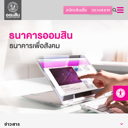
ลูกค้าธุรกิจ
สมัครสินเชื่อ
ตรวจสลาก
ลูกค้าผู้ประกอบรายย่อย
โปรโมชัน
ออมเพื่อสุข
เกี่ยวกับธนาคาร
การพัฒนาที่ยั่งยืน
ข่าวสาร
บริการทางการเงิน
Op
อื่นๆ
ติดต่อเรา
บริการออนไลน์
TH
EN
ข่าวสาร
GSB Society