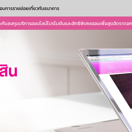
ะกอบการรายย่อย
เกี่ยวกับธนาคาร
ะกัน
ลงทุน
บริการออนไลน์
โปรโมชันและสิทธิพิเศษ
ออมเพื่อสุข
อัตราดอก