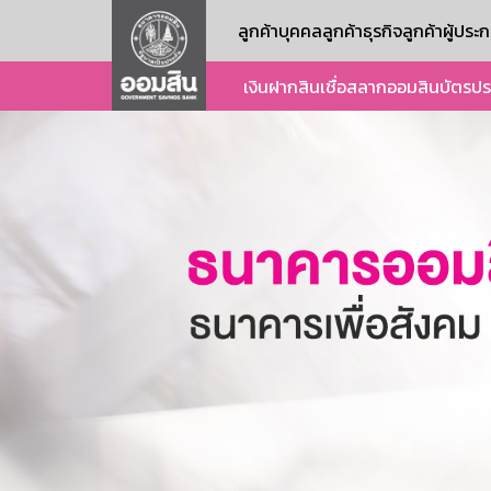
ลูกค้าบุคคล
ลูกค้าธุรกิจ
ลูกค้าผู้ปร
เงินฝาก
สินเชื่อ
สลากออมสิน
บัตร
ปร