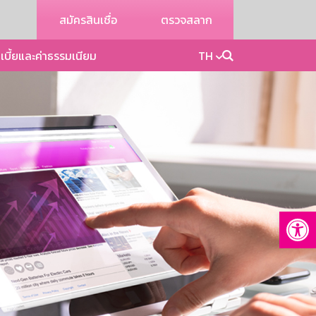
สมัครสินเชื่อ
ตรวจสลาก
เบี้ยและค่าธรรมเนียม
TH
Op