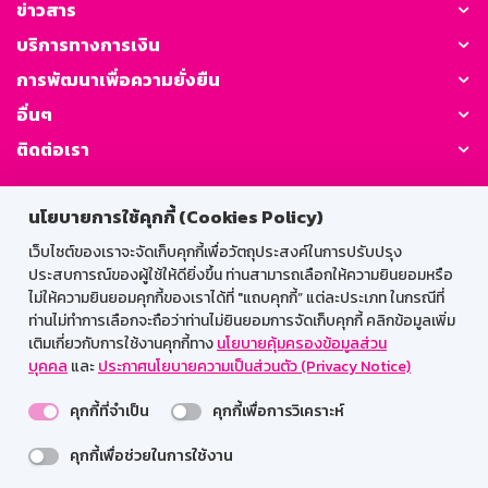
ข่าวสาร
บริการทางการเงิน
การพัฒนาเพื่อความยั่งยืน
อื่นๆ
ติดต่อเรา
GSB Society:
นโยบายการใช้คุกกี้ (Cookies Policy)
เว็บไซต์ของเราจะจัดเก็บคุกกี้เพื่อวัตถุประสงค์ในการปรับปรุง
ประสบการณ์ของผู้ใช้ให้ดียิ่งขึ้น ท่านสามารถเลือกให้ความยินยอมหรือ
สำหรับพนักงาน
ไม่ให้ความยินยอมคุกกี้ของเราได้ที่ "แถบคุกกี้” แต่ละประเภท ในกรณีที่
ท่านไม่ทำการเลือกจะถือว่าท่านไม่ยินยอมการจัดเก็บคุกกี้ คลิกข้อมูลเพิ่ม
Web HR
GSB Wisdom
M-Search
เติมเกี่ยวกับการใช้งานคุกกี้ทาง
นโยบายคุ้มครองข้อมูลส่วน
บุคคล
และ
ประกาศนโยบายความเป็นส่วนตัว (Privacy Notice)
เข้าสู่ระบบเน็ตเมล
คุกกี้ที่จำเป็น
คุกกี้เพื่อการวิเคราะห์
คุกกี้เพื่อช่วยในการใช้งาน
รองรับการใช้งานได้ดีบนเว็บบราวเซอร์