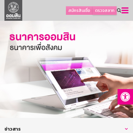
ลูกค้าธุรกิจ
สมัครสินเชื่อ
ตรวจสลาก
ลูกค้าผู้ประกอบรายย่อย
โปรโมชัน
ออมเพื่อสุข
เกี่ยวกับธนาคาร
การพัฒนาที่ยั่งยืน
ข่าวสาร
บริการทางการเงิน
Op
อื่นๆ
ติดต่อเรา
บริการออนไลน์
TH
EN
ข่าวสาร
GSB Society