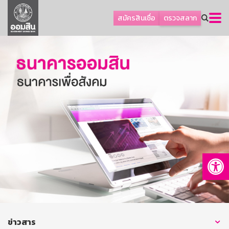
ลูกค้าธุรกิจ
สมัครสินเชื่อ
ตรวจสลาก
ลูกค้าผู้ประกอบรายย่อย
โปรโมชัน
ออมเพื่อสุข
เกี่ยวกับธนาคาร
การพัฒนาที่ยั่งยืน
ข่าวสาร
บริการทางการเงิน
Op
อื่นๆ
ติดต่อเรา
บริการออนไลน์
TH
EN
ข่าวสาร
GSB Society