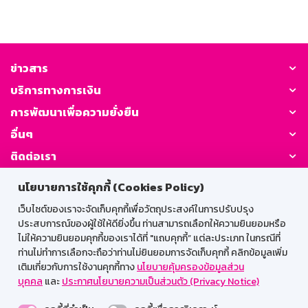
ข่าวสาร
บริการทางการเงิน
การพัฒนาเพื่อความยั่งยืน
อื่นๆ
ติดต่อเรา
นโยบายการใช้คุกกี้ (Cookies Policy)
GSB Society:
เว็บไซต์ของเราจะจัดเก็บคุกกี้เพื่อวัตถุประสงค์ในการปรับปรุง
ประสบการณ์ของผู้ใช้ให้ดียิ่งขึ้น ท่านสามารถเลือกให้ความยินยอมหรือ
ไม่ให้ความยินยอมคุกกี้ของเราได้ที่ "แถบคุกกี้” แต่ละประเภท ในกรณีที่
สำหรับพนักงาน
ท่านไม่ทำการเลือกจะถือว่าท่านไม่ยินยอมการจัดเก็บคุกกี้ คลิกข้อมูลเพิ่ม
เติมเกี่ยวกับการใช้งานคุกกี้ทาง
นโยบายคุ้มครองข้อมูลส่วน
Web HR
GSB Wisdom
M-Search
บุคคล
และ
ประกาศนโยบายความเป็นส่วนตัว (Privacy Notice)
เข้าสู่ระบบเน็ตเมล