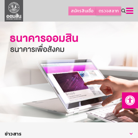
ลูกค้าธุรกิจ
สมัครสินเชื่อ
ตรวจสลาก
ลูกค้าผู้ประกอบรายย่อย
โปรโมชัน
ออมเพื่อสุข
เกี่ยวกับธนาคาร
การพัฒนาที่ยั่งยืน
ข่าวสาร
บริการทางการเงิน
Op
อื่นๆ
ติดต่อเรา
บริการออนไลน์
TH
EN
ข่าวสาร
GSB Society