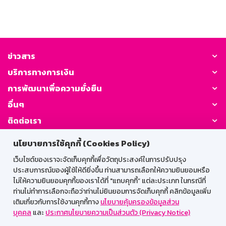
ข่าวสาร
บริการทางการเงิน
การพัฒนาเพื่อความยั่งยืน
อื่นๆ
ติดต่อเรา
นโยบายการใช้คุกกี้ (Cookies Policy)
GSB Society:
เว็บไซต์ของเราจะจัดเก็บคุกกี้เพื่อวัตถุประสงค์ในการปรับปรุง
ประสบการณ์ของผู้ใช้ให้ดียิ่งขึ้น ท่านสามารถเลือกให้ความยินยอมหรือ
ไม่ให้ความยินยอมคุกกี้ของเราได้ที่ "แถบคุกกี้” แต่ละประเภท ในกรณีที่
สำหรับพนักงาน
ท่านไม่ทำการเลือกจะถือว่าท่านไม่ยินยอมการจัดเก็บคุกกี้ คลิกข้อมูลเพิ่ม
เติมเกี่ยวกับการใช้งานคุกกี้ทาง
นโยบายคุ้มครองข้อมูลส่วน
Web HR
GSB Wisdom
M-Search
บุคคล
และ
ประกาศนโยบายความเป็นส่วนตัว (Privacy Notice)