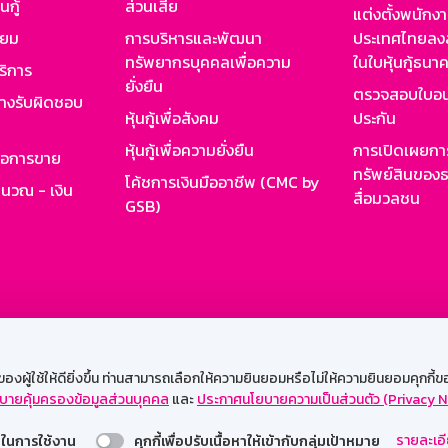
นกู้
ส่วนเสีย
แต่งตั้งพนักง
ียม
การบริหารและพัฒนา
ประเทศไทยลงล
ทรัพยากรบุคคลเพื่อความ
ในใบหุ้นกู้ธน
ริการ
ยั่งยืน
ตรวจสอบใบอน
ย่างรับผิดชอบ
หุ้นกู้เพื่อสังคม
ประกัน
หุ้นกู้เพื่อความยั่งยืน
การเปิดเผยการ
รอการขาย
ทรัพย์สินของธ
โค้ชการเงินมืออาชีพ (CMC by
ำนวณ - เงิน
สื่อมวลชน
GSB)
กงาน
Web HR
GSB Wisdom
M-Search
เข้าสู่ร
ผู้ใช้ให้ดียิ่งขึ้น ท่านสามารถเลือกให้ความยินยอมหรือไม่ให้ความยินยอมคุกกี้ของเ
บายคุ้มครองข้อมูลส่วนบุคคล
และ
ประกาศนโยบายความเป็นส่วนตัว (Privacy N
รองรับการใช้งานได้ดีบนเว็บบราวเซอร์
รายละเอี
่วยในการใช้งาน
คุกกี้เพื่อปรับเนื้อหาให้เข้ากับกลุ่มเป้าหมาย