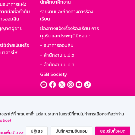
นักศึกษาฝึกงาน
านธนาคารแห่ง
ายมือชื่อกำกับ
รายงานและช่องทางการร้อง
าคารออมสิน
เรียน
ุญาตผู้ขาย
ช่องทางแจ้งเรื่องร้องเรียน การ
ทุจริตและประพฤติมิชอบ :
ใช้จ่ายเงินหรือ
- ธนาคารออมสิน
นาคารให้
- สำนักงาน ป.ป.ช.
- สำนักงาน ป.ป.ท.
GSB Society :
ะบบเน็ตเมล
ราได้ที่ "แถบคุกกี้” แต่ละประเภท ในกรณีที่ท่านไม่ทำการเลือกจะถือว่าท่าน
otice)
ปฏิเสธ
บันทึกความยินยอม
ยอมรับทั้งหมด
ยดเพิ่มเติม >>