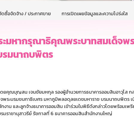
ัดซื้อจัดจ้าง / ประกาศขาย
การเปิดเผยข้อมูลและความโปร่งใส
ระมหากรุณาธิคุณพระบาทสมเด็จพ
 บรมนาถบพิตร
สินโดยคุณบุญสน เจนชัยมหกุล รองผู้อำนวยการธนาคารออมสินอาวุโส กลุ
็จพระบรมชนกาธิเบศร มหาภูมิพลอดุลยเดชมหาราช บรมนาถบพิตร เนื่
นักงาน และลูกจ้างธนาคารออมสิน เข้าร่วมในพิธีดังกล่าวโดยพร้อมเพร
มราชานุสาวรีย์ รัชกาลที่ 6 ธนาคารออมสินสำนักงานใหญ่