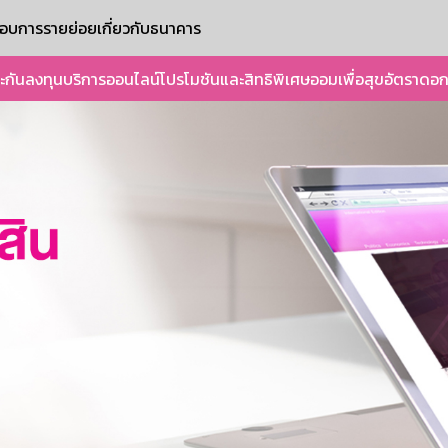
ะกอบการรายย่อย
เกี่ยวกับธนาคาร
ะกัน
ลงทุน
บริการออนไลน์
โปรโมชันและสิทธิพิเศษ
ออมเพื่อสุข
อัตราดอก