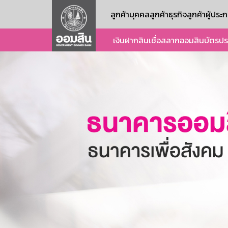
ลูกค้าบุคคล
ลูกค้าธุรกิจ
ลูกค้าผู้ปร
เงินฝาก
สินเชื่อ
สลากออมสิน
บัตร
ปร