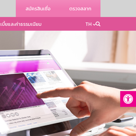
สมัครสินเชื่อ
ตรวจสลาก
เบี้ยและค่าธรรมเนียม
TH
Op