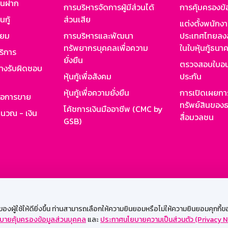
งินฝาก
การบริหารจัดการผู้มีส่วนได้
การคุ้มครองข้
นกู้
ส่วนเสีย
แต่งตั้งพนักง
ียม
การบริหารและพัฒนา
ประเทศไทยลงล
ทรัพยากรบุคคลเพื่อความ
ในใบหุ้นกู้ธน
ริการ
ยั่งยืน
ตรวจสอบใบอน
ย่างรับผิดชอบ
หุ้นกู้เพื่อสังคม
ประกัน
หุ้นกู้เพื่อความยั่งยืน
การเปิดเผยการ
รอการขาย
ทรัพย์สินของธ
โค้ชการเงินมืออาชีพ (CMC by
ำนวณ - เงิน
สื่อมวลชน
GSB)
กงาน
Web HR
GSB Wisdom
M-Search
เข้าสู่ร
ผู้ใช้ให้ดียิ่งขึ้น ท่านสามารถเลือกให้ความยินยอมหรือไม่ให้ความยินยอมคุกกี้ของเ
บายคุ้มครองข้อมูลส่วนบุคคล
และ
ประกาศนโยบายความเป็นส่วนตัว (Privacy N