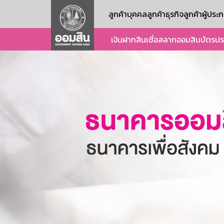
ลูกค้าบุคคล
ลูกค้าธุรกิจ
ลูกค้าผู้ปร
เงินฝาก
สินเชื่อ
สลากออมสิน
บัตร
ปร