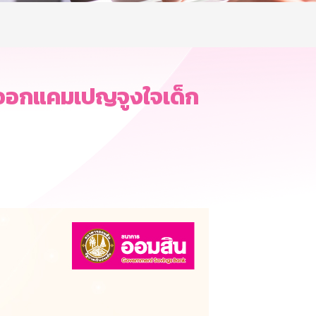
 ออกแคมเปญจูงใจเด็ก