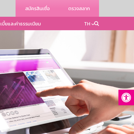
สมัครสินเชื่อ
ตรวจสลาก
เบี้ยและค่าธรรมเนียม
TH
Op