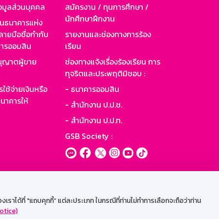
อมูลส่วนบุคคล
สมัครงาน / ทุนการศึกษา /
นักศึกษาฝึกงาน
านธนาคารแห่ง
ายมือชื่อกำกับ
รายงานและช่องทางการร้อง
าคารออมสิน
เรียน
ุญาตผู้ขาย
ช่องทางแจ้งเรื่องร้องเรียน การ
ทุจริตและประพฤติมิชอบ :
ใช้จ่ายเงินหรือ
- ธนาคารออมสิน
นาคารให้
- สำนักงาน ป.ป.ช.
- สำนักงาน ป.ป.ท.
GSB Society :
ะบบเน็ตเมล
ราได้ที่ "แถบคุกกี้” แต่ละประเภท ในกรณีที่ท่านไม่ทำการเลือกจะถือว่าท่าน
otice)