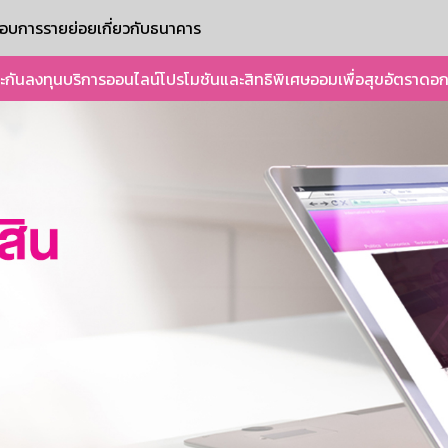
ะกอบการรายย่อย
เกี่ยวกับธนาคาร
ะกัน
ลงทุน
บริการออนไลน์
โปรโมชันและสิทธิพิเศษ
ออมเพื่อสุข
อัตราดอก