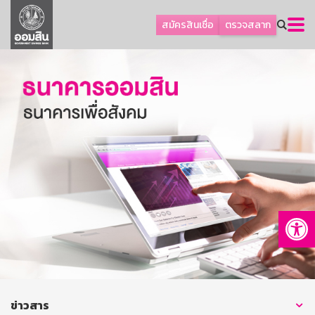
ลูกค้าธุรกิจ
สมัครสินเชื่อ
ตรวจสลาก
ลูกค้าผู้ประกอบรายย่อย
โปรโมชัน
ออมเพื่อสุข
เกี่ยวกับธนาคาร
การพัฒนาที่ยั่งยืน
ข่าวสาร
บริการทางการเงิน
Op
อื่นๆ
ติดต่อเรา
บริการออนไลน์
TH
EN
ข่าวสาร
GSB Society