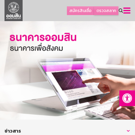
ลูกค้าธุรกิจ
สมัครสินเชื่อ
ตรวจสลาก
ลูกค้าผู้ประกอบรายย่อย
โปรโมชัน
ออมเพื่อสุข
เกี่ยวกับธนาคาร
การพัฒนาที่ยั่งยืน
ข่าวสาร
บริการทางการเงิน
Op
อื่นๆ
ติดต่อเรา
บริการออนไลน์
TH
EN
ข่าวสาร
GSB Society