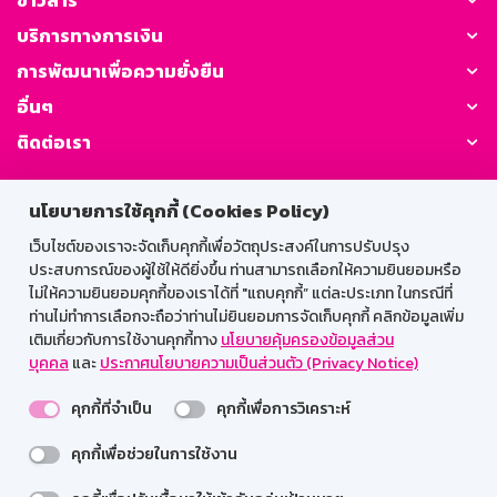
บริการทางการเงิน
การพัฒนาเพื่อความยั่งยืน
อื่นๆ
ติดต่อเรา
GSB Society:
นโยบายการใช้คุกกี้ (Cookies Policy)
เว็บไซต์ของเราจะจัดเก็บคุกกี้เพื่อวัตถุประสงค์ในการปรับปรุง
ประสบการณ์ของผู้ใช้ให้ดียิ่งขึ้น ท่านสามารถเลือกให้ความยินยอมหรือ
สำหรับพนักงาน
ไม่ให้ความยินยอมคุกกี้ของเราได้ที่ "แถบคุกกี้” แต่ละประเภท ในกรณีที่
ท่านไม่ทำการเลือกจะถือว่าท่านไม่ยินยอมการจัดเก็บคุกกี้ คลิกข้อมูลเพิ่ม
Web HR
GSB Wisdom
M-Search
เติมเกี่ยวกับการใช้งานคุกกี้ทาง
นโยบายคุ้มครองข้อมูลส่วน
บุคคล
และ
ประกาศนโยบายความเป็นส่วนตัว (Privacy Notice)
เข้าสู่ระบบเน็ตเมล
คุกกี้ที่จำเป็น
คุกกี้เพื่อการวิเคราะห์
คุกกี้เพื่อช่วยในการใช้งาน
รองรับการใช้งานได้ดีบนเว็บบราวเซอร์