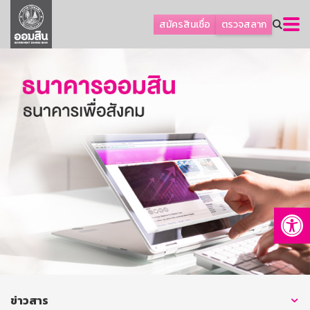
ลูกค้าธุรกิจ
สมัครสินเชื่อ
ตรวจสลาก
ลูกค้าผู้ประกอบรายย่อย
โปรโมชัน
ออมเพื่อสุข
เกี่ยวกับธนาคาร
การพัฒนาที่ยั่งยืน
ข่าวสาร
บริการทางการเงิน
Op
อื่นๆ
ติดต่อเรา
บริการออนไลน์
TH
EN
ข่าวสาร
GSB Society