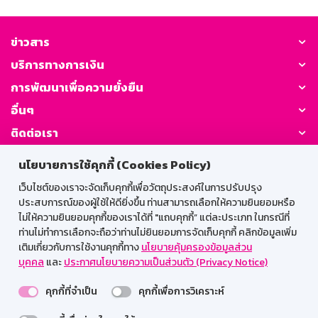
ข่าวสาร
บริการทางการเงิน
การพัฒนาเพื่อความยั่งยืน
อื่นๆ
ติดต่อเรา
นโยบายการใช้คุกกี้ (Cookies Policy)
GSB Society:
เว็บไซต์ของเราจะจัดเก็บคุกกี้เพื่อวัตถุประสงค์ในการปรับปรุง
ประสบการณ์ของผู้ใช้ให้ดียิ่งขึ้น ท่านสามารถเลือกให้ความยินยอมหรือ
ไม่ให้ความยินยอมคุกกี้ของเราได้ที่ "แถบคุกกี้” แต่ละประเภท ในกรณีที่
สำหรับพนักงาน
ท่านไม่ทำการเลือกจะถือว่าท่านไม่ยินยอมการจัดเก็บคุกกี้ คลิกข้อมูลเพิ่ม
เติมเกี่ยวกับการใช้งานคุกกี้ทาง
นโยบายคุ้มครองข้อมูลส่วน
Web HR
GSB Wisdom
M-Search
บุคคล
และ
ประกาศนโยบายความเป็นส่วนตัว (Privacy Notice)
เข้าสู่ระบบเน็ตเมล
คุกกี้ที่จำเป็น
คุกกี้เพื่อการวิเคราะห์