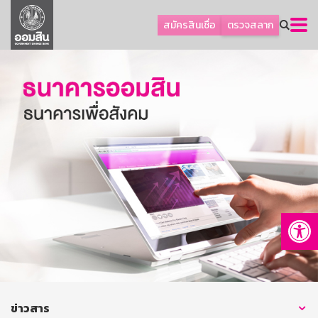
ลูกค้าธุรกิจ
สมัครสินเชื่อ
ตรวจสลาก
ลูกค้าผู้ประกอบรายย่อย
โปรโมชัน
ออมเพื่อสุข
เกี่ยวกับธนาคาร
การพัฒนาที่ยั่งยืน
ข่าวสาร
บริการทางการเงิน
Op
อื่นๆ
ติดต่อเรา
บริการออนไลน์
TH
EN
ข่าวสาร
GSB Society