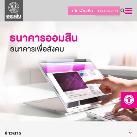
ลูกค้าธุรกิจ
สมัครสินเชื่อ
ตรวจสลาก
ลูกค้าผู้ประกอบรายย่อย
โปรโมชัน
ออมเพื่อสุข
เกี่ยวกับธนาคาร
การพัฒนาที่ยั่งยืน
ข่าวสาร
บริการทางการเงิน
Op
อื่นๆ
ติดต่อเรา
บริการออนไลน์
TH
EN
ข่าวสาร
GSB Society