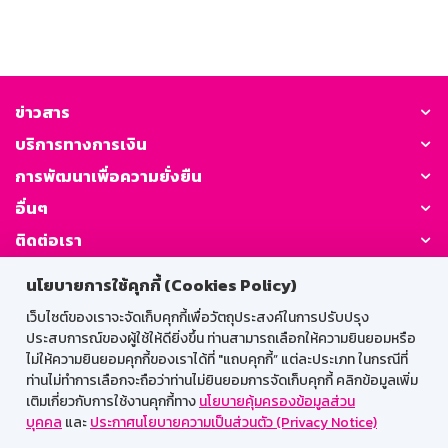
ข่าวสาร
บริการทางการเงิน
การพัฒนาเพื่อความยั่งยืน
อื่นๆ
ติดต่อเรา
นโยบายการใช้คุกกี้ (Cookies Policy)
GSB Society:
เว็บไซต์ของเราจะจัดเก็บคุกกี้เพื่อวัตถุประสงค์ในการปรับปรุง
ประสบการณ์ของผู้ใช้ให้ดียิ่งขึ้น ท่านสามารถเลือกให้ความยินยอมหรือ
ไม่ให้ความยินยอมคุกกี้ของเราได้ที่ "แถบคุกกี้” แต่ละประเภท ในกรณีที่
สำหรับพนักงาน
ท่านไม่ทำการเลือกจะถือว่าท่านไม่ยินยอมการจัดเก็บคุกกี้ คลิกข้อมูลเพิ่ม
เติมเกี่ยวกับการใช้งานคุกกี้ทาง
นโยบายคุ้มครองข้อมูลส่วน
Web HR
GSB Wisdom
M-Search
บุคคล
และ
ประกาศนโยบายความเป็นส่วนตัว (Privacy Notice)