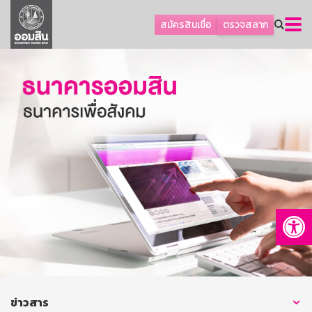
ลูกค้าธุรกิจ
สมัครสินเชื่อ
ตรวจสลาก
ลูกค้าผู้ประกอบรายย่อย
โปรโมชัน
ออมเพื่อสุข
เกี่ยวกับธนาคาร
การพัฒนาที่ยั่งยืน
ข่าวสาร
บริการทางการเงิน
Op
อื่นๆ
ติดต่อเรา
บริการออนไลน์
TH
EN
ข่าวสาร
GSB Society