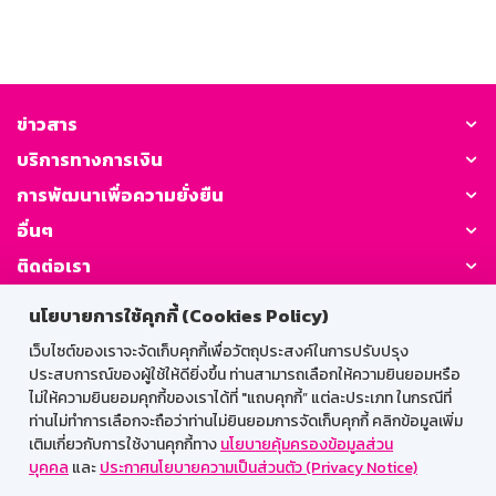
ข่าวสาร
บริการทางการเงิน
การพัฒนาเพื่อความยั่งยืน
อื่นๆ
ติดต่อเรา
นโยบายการใช้คุกกี้ (Cookies Policy)
GSB Society:
เว็บไซต์ของเราจะจัดเก็บคุกกี้เพื่อวัตถุประสงค์ในการปรับปรุง
ประสบการณ์ของผู้ใช้ให้ดียิ่งขึ้น ท่านสามารถเลือกให้ความยินยอมหรือ
ไม่ให้ความยินยอมคุกกี้ของเราได้ที่ "แถบคุกกี้” แต่ละประเภท ในกรณีที่
สำหรับพนักงาน
ท่านไม่ทำการเลือกจะถือว่าท่านไม่ยินยอมการจัดเก็บคุกกี้ คลิกข้อมูลเพิ่ม
เติมเกี่ยวกับการใช้งานคุกกี้ทาง
นโยบายคุ้มครองข้อมูลส่วน
Web HR
GSB Wisdom
M-Search
บุคคล
และ
ประกาศนโยบายความเป็นส่วนตัว (Privacy Notice)