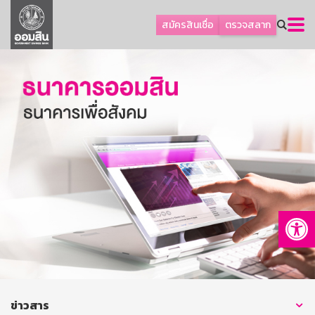
ลูกค้าธุรกิจ
สมัครสินเชื่อ
ตรวจสลาก
ลูกค้าผู้ประกอบรายย่อย
โปรโมชัน
ออมเพื่อสุข
เกี่ยวกับธนาคาร
การพัฒนาที่ยั่งยืน
ข่าวสาร
บริการทางการเงิน
Op
อื่นๆ
ติดต่อเรา
บริการออนไลน์
TH
EN
ข่าวสาร
GSB Society