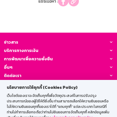
แชร์เนื้อหา :
ข่าวสาร
บริการทางการเงิน
การพัฒนาเพื่อความยั่งยืน
อื่นๆ
ติดต่อเรา
นโยบายการใช้คุกกี้ (Cookies Policy)
GSB Society:
เว็บไซต์ของเราจะจัดเก็บคุกกี้เพื่อวัตถุประสงค์ในการปรับปรุง
ประสบการณ์ของผู้ใช้ให้ดียิ่งขึ้น ท่านสามารถเลือกให้ความยินยอมหรือ
ไม่ให้ความยินยอมคุกกี้ของเราได้ที่ "แถบคุกกี้” แต่ละประเภท ในกรณีที่
สำหรับพนักงาน
ท่านไม่ทำการเลือกจะถือว่าท่านไม่ยินยอมการจัดเก็บคุกกี้ คลิกข้อมูลเพิ่ม