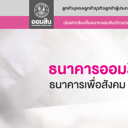
ลูกค้าบุคคล
ลูกค้าธุรกิจ
ลูกค้าผู้ปร
เงินฝาก
สินเชื่อ
สลากออมสิน
บัตร
ปร