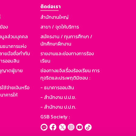
ติดต่อเรา
์
สำนักงานใหญ่
วข้อง
สาขา / จุดให้บริการ
อมูลส่วนบุคคล
สมัครงาน / ทุนการศึกษา /
นักศึกษาฝึกงาน
านธนาคารแห่ง
ายมือชื่อกำกับ
รายงานและช่องทางการร้อง
าคารออมสิน
เรียน
ุญาตผู้ขาย
ช่องทางแจ้งเรื่องร้องเรียน การ
ทุจริตและประพฤติมิชอบ :
ใช้จ่ายเงินหรือ
- ธนาคารออมสิน
นาคารให้
- สำนักงาน ป.ป.ช.
- สำนักงาน ป.ป.ท.
GSB Society :