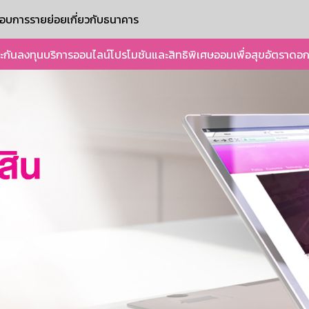
ะกอบการรายย่อย
เกี่ยวกับธนาคาร
ะกัน
ลงทุน
บริการออนไลน์
โปรโมชันและสิทธิพิเศษ
ออมเพื่อสุข
อัตราดอก