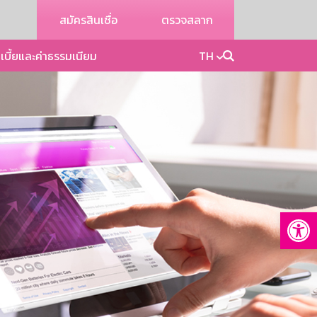
สมัครสินเชื่อ
ตรวจสลาก
เบี้ยและค่าธรรมเนียม
TH
Op