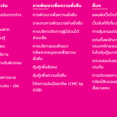
เงิน
การพัฒนาเพื่อความยั่งยืน
อื่นๆ
นเงินตราต่าง
การพัฒนาเพื่อความยั่งยืน
แผนผังเว็บไซต
รายงานการพัฒนาอย่างยั่งยืน
เว็บลิงก์ที่เกี่ย
งินฝาก
การบริหารจัดการผู้มีส่วนได้
การคุ้มครองข้
นกู้
ส่วนเสีย
แต่งตั้งพนักง
ียม
การบริหารและพัฒนา
ประเทศไทยลงล
ทรัพยากรบุคคลเพื่อความ
ในใบหุ้นกู้ธน
ริการ
ยั่งยืน
ตรวจสอบใบอน
ย่างรับผิดชอบ
หุ้นกู้เพื่อสังคม
ประกัน
หุ้นกู้เพื่อความยั่งยืน
การเปิดเผยการ
รอการขาย
ทรัพย์สินของธ
โค้ชการเงินมืออาชีพ (CMC by
ำนวณ - เงิน
สื่อมวลชน
GSB)