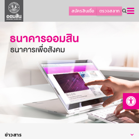
ลูกค้าธุรกิจ
สมัครสินเชื่อ
ตรวจสลาก
ลูกค้าผู้ประกอบรายย่อย
โปรโมชัน
ออมเพื่อสุข
เกี่ยวกับธนาคาร
การพัฒนาที่ยั่งยืน
ข่าวสาร
บริการทางการเงิน
Op
อื่นๆ
ติดต่อเรา
บริการออนไลน์
TH
EN
ข่าวสาร
GSB Society