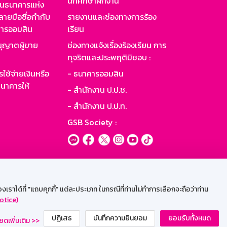
นักศึกษาฝึกงาน
านธนาคารแห่ง
ายมือชื่อกำกับ
รายงานและช่องทางการร้อง
าคารออมสิน
เรียน
ุญาตผู้ขาย
ช่องทางแจ้งเรื่องร้องเรียน การ
ทุจริตและประพฤติมิชอบ :
ใช้จ่ายเงินหรือ
- ธนาคารออมสิน
นาคารให้
- สำนักงาน ป.ป.ช.
- สำนักงาน ป.ป.ท.
GSB Society :
ะบบเน็ตเมล
ราได้ที่ "แถบคุกกี้” แต่ละประเภท ในกรณีที่ท่านไม่ทำการเลือกจะถือว่าท่าน
otice)
ปฏิเสธ
บันทึกความยินยอม
ยอมรับทั้งหมด
ยดเพิ่มเติม >>