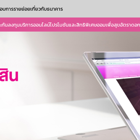
ะกอบการรายย่อย
เกี่ยวกับธนาคาร
ะกัน
ลงทุน
บริการออนไลน์
โปรโมชันและสิทธิพิเศษ
ออมเพื่อสุข
อัตราดอก