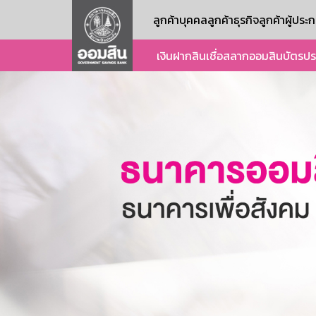
ลูกค้าบุคคล
ลูกค้าธุรกิจ
ลูกค้าผู้ปร
เงินฝาก
สินเชื่อ
สลากออมสิน
บัตร
ปร