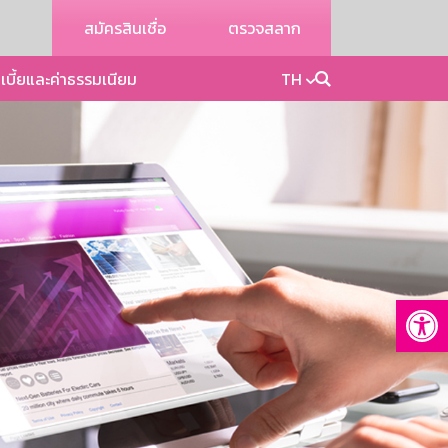
สมัครสินเชื่อ
ตรวจสลาก
เบี้ยและค่าธรรมเนียม
TH
Op