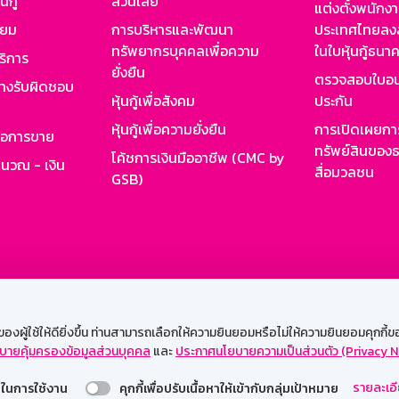
นกู้
ส่วนเสีย
แต่งตั้งพนักง
ียม
การบริหารและพัฒนา
ประเทศไทยลงล
ทรัพยากรบุคคลเพื่อความ
ในใบหุ้นกู้ธน
ริการ
ยั่งยืน
ตรวจสอบใบอน
ย่างรับผิดชอบ
หุ้นกู้เพื่อสังคม
ประกัน
หุ้นกู้เพื่อความยั่งยืน
การเปิดเผยการ
รอการขาย
ทรัพย์สินของธ
โค้ชการเงินมืออาชีพ (CMC by
ำนวณ - เงิน
สื่อมวลชน
GSB)
กงาน
Web HR
GSB Wisdom
M-Search
เข้าสู่ร
ผู้ใช้ให้ดียิ่งขึ้น ท่านสามารถเลือกให้ความยินยอมหรือไม่ให้ความยินยอมคุกกี้ของเ
บายคุ้มครองข้อมูลส่วนบุคคล
และ
ประกาศนโยบายความเป็นส่วนตัว (Privacy N
รองรับการใช้งานได้ดีบนเว็บบราวเซอร์
รายละเอี
่วยในการใช้งาน
คุกกี้เพื่อปรับเนื้อหาให้เข้ากับกลุ่มเป้าหมาย