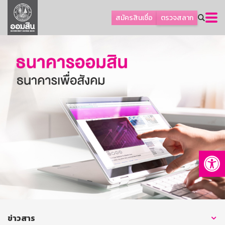
ลูกค้าธุรกิจ
สมัครสินเชื่อ
ตรวจสลาก
ลูกค้าผู้ประกอบรายย่อย
โปรโมชัน
ออมเพื่อสุข
เกี่ยวกับธนาคาร
การพัฒนาที่ยั่งยืน
ข่าวสาร
บริการทางการเงิน
Op
อื่นๆ
ติดต่อเรา
บริการออนไลน์
TH
EN
ข่าวสาร
GSB Society