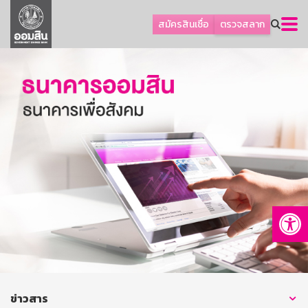
ลูกค้าธุรกิจ
สมัครสินเชื่อ
ตรวจสลาก
ลูกค้าผู้ประกอบรายย่อย
โปรโมชัน
ออมเพื่อสุข
เกี่ยวกับธนาคาร
การพัฒนาที่ยั่งยืน
ข่าวสาร
บริการทางการเงิน
Op
อื่นๆ
ติดต่อเรา
บริการออนไลน์
TH
EN
ข่าวสาร
GSB Society