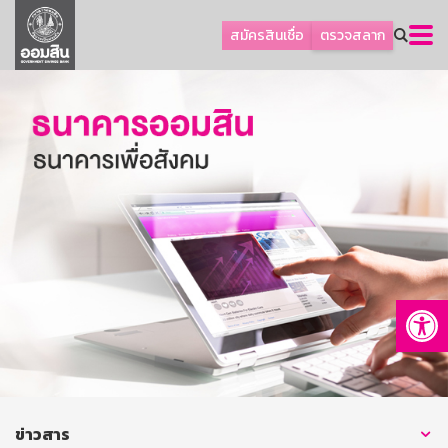
ลูกค้าธุรกิจ
สมัครสินเชื่อ
ตรวจสลาก
ลูกค้าผู้ประกอบรายย่อย
โปรโมชัน
ออมเพื่อสุข
เกี่ยวกับธนาคาร
การพัฒนาที่ยั่งยืน
ข่าวสาร
บริการทางการเงิน
Op
อื่นๆ
ติดต่อเรา
บริการออนไลน์
TH
EN
ข่าวสาร
GSB Society