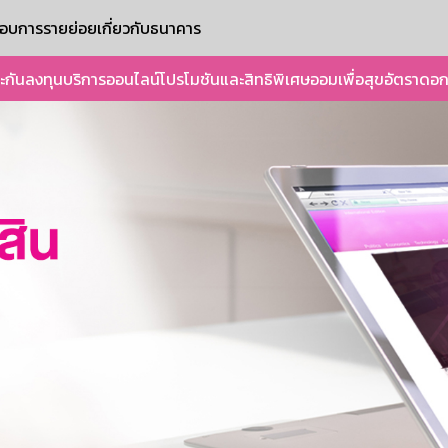
ะกอบการรายย่อย
เกี่ยวกับธนาคาร
ะกัน
ลงทุน
บริการออนไลน์
โปรโมชันและสิทธิพิเศษ
ออมเพื่อสุข
อัตราดอก