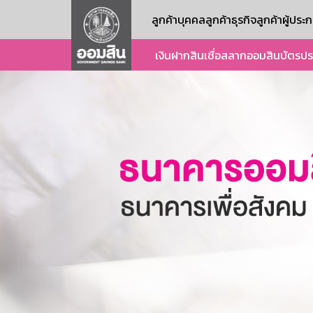
ลูกค้าบุคคล
ลูกค้าธุรกิจ
ลูกค้าผู้ปร
เงินฝาก
สินเชื่อ
สลากออมสิน
บัตร
ปร