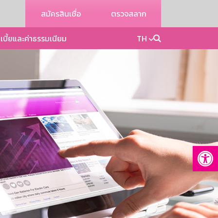
สมัครสินเชื่อ
ตรวจสลาก
เบี้ยและค่าธรรมเนียม
TH
Op