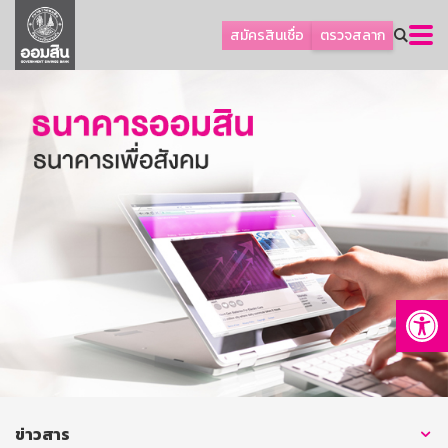
ลูกค้าธุรกิจ
สมัครสินเชื่อ
ตรวจสลาก
ลูกค้าผู้ประกอบรายย่อย
โปรโมชัน
ออมเพื่อสุข
เกี่ยวกับธนาคาร
การพัฒนาที่ยั่งยืน
ข่าวสาร
บริการทางการเงิน
Op
อื่นๆ
ติดต่อเรา
บริการออนไลน์
TH
EN
ข่าวสาร
GSB Society