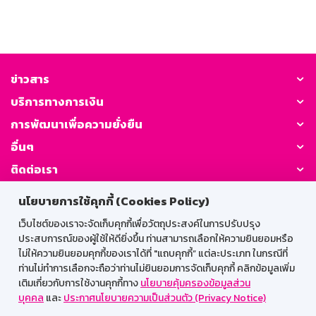
ข่าวสาร
บริการทางการเงิน
การพัฒนาเพื่อความยั่งยืน
อื่นๆ
ติดต่อเรา
นโยบายการใช้คุกกี้ (Cookies Policy)
GSB Society:
เว็บไซต์ของเราจะจัดเก็บคุกกี้เพื่อวัตถุประสงค์ในการปรับปรุง
ประสบการณ์ของผู้ใช้ให้ดียิ่งขึ้น ท่านสามารถเลือกให้ความยินยอมหรือ
ไม่ให้ความยินยอมคุกกี้ของเราได้ที่ "แถบคุกกี้” แต่ละประเภท ในกรณีที่
สำหรับพนักงาน
ท่านไม่ทำการเลือกจะถือว่าท่านไม่ยินยอมการจัดเก็บคุกกี้ คลิกข้อมูลเพิ่ม
เติมเกี่ยวกับการใช้งานคุกกี้ทาง
นโยบายคุ้มครองข้อมูลส่วน
Web HR
GSB Wisdom
M-Search
บุคคล
และ
ประกาศนโยบายความเป็นส่วนตัว (Privacy Notice)