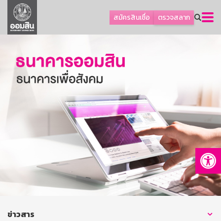
ลูกค้าธุรกิจ
สมัครสินเชื่อ
ตรวจสลาก
ลูกค้าผู้ประกอบรายย่อย
โปรโมชัน
ออมเพื่อสุข
เกี่ยวกับธนาคาร
การพัฒนาที่ยั่งยืน
ข่าวสาร
บริการทางการเงิน
Op
อื่นๆ
ติดต่อเรา
บริการออนไลน์
TH
EN
ข่าวสาร
GSB Society