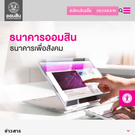
ลูกค้าธุรกิจ
สมัครสินเชื่อ
ตรวจสลาก
ลูกค้าผู้ประกอบรายย่อย
โปรโมชัน
ออมเพื่อสุข
เกี่ยวกับธนาคาร
การพัฒนาที่ยั่งยืน
ข่าวสาร
บริการทางการเงิน
Op
อื่นๆ
ติดต่อเรา
บริการออนไลน์
TH
EN
ข่าวสาร
GSB Society