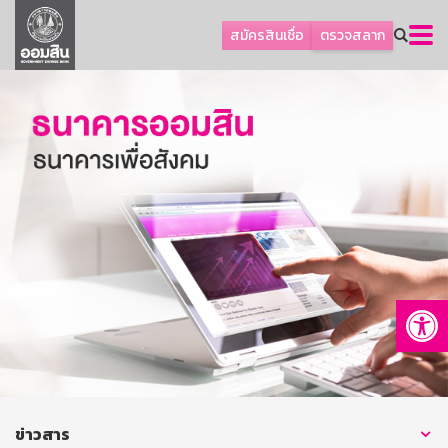
ลูกค้าธุรกิจ
สมัครสินเชื่อ
ตรวจสลาก
ลูกค้าผู้ประกอบรายย่อย
โปรโมชัน
ออมเพื่อสุข
เกี่ยวกับธนาคาร
การพัฒนาที่ยั่งยืน
ข่าวสาร
บริการทางการเงิน
Op
อื่นๆ
ติดต่อเรา
บริการออนไลน์
TH
EN
ข่าวสาร
GSB Society